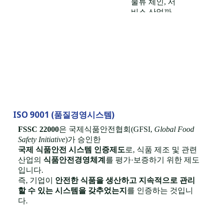
물류 체인, 서
비스 산업까
지 확장되어
있습니다.
해외 기업이
말레이시아
시장 진출이
나 ‘말레이시
아 인증’ 로
고를 활용해
ISO 9001 (품질경영시스템)
글로벌 시장
에서 신뢰성
FSSC 22000
은 국제식품안전협회(GFSI,
Global Food
을 확보하는
Safety Initiative
)가 승인한
전략이 활발
국제 식품안전 시스템 인증제도
로, 식품 제조 및 관련
히 활용됩니
산업의
식품안전경영체계
를 평가·보증하기 위한 제도
다.
입니다.
즉, 기업이
안전한 식품을 생산하고 지속적으로 관리
할 수 있는 시스템을 갖추었는지
를 인증하는 것입니
다.