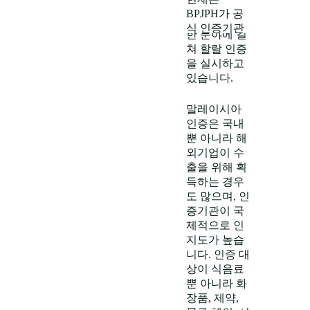
장품·서비스·
BPJPH가 공
물류 등 다양
식 인증기관
한 분야에 걸
역할을 수행
쳐 할랄 인증
하고 있습니
을 실시하고
다.
인증이
있습니다.
의무화된 제
품군이 존재
말레이시아
하며, 2024년
인증은 국내
10월부터 중·
뿐 아니라 해
대기업 식음
외기업이 수
료, 원료 및
출을 위해 획
부자재, 도축
득하는 경우
·도축서비스
도 많으며, 인
분야에 대해
증기관이 국
인증의무가
제적으로 인
본격 적용되
지도가 높습
었습니다
니다.
인증 대
상이 식음료
뿐 아니라 화
장품, 제약,