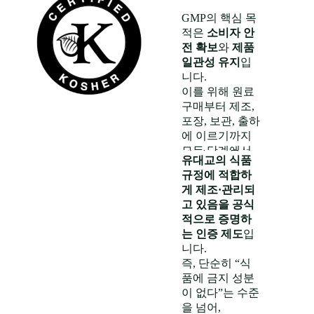
요
GMP의 핵심 목
코셔 인증
적은
소비자 안
(Kosher
전 확보
와
제품
Certification)은
일관성 유지
입
유대교 율법
니다.
(
Halakha
)에서
이를 위해 원료
허용된 음식 규
구매부터 제조,
범인
“카슈루트
포장, 보관, 출하
(Kashrut)”
기준
에 이르기까지
에 따라제품이
모든 단계에서
유대교의 식품
위생·안전·품질
규정에 적합하
관리 절차를 체
게 제조·관리되
계적으로 규정
고 있음을 공식
합니다.
적으로 증명하
는 인증 제도
입
특히 제약, 식품,
니다.
화장품, 건강기
즉, 단순히 “식
능식품 등
인체
품에 금지 성분
에 직접 영향을
이 없다”는 수준
미치는 제품군
을 넘어,