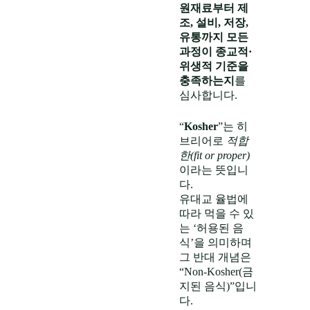
에서는 GMP 준
원재료부터 제
수가 법적 의무
조, 설비, 저장,
이거나, 해외 수
유통까지 모든
출의 필수 조건
과정이 종교적·
으로 작용합니
위생적 기준을
다.
충족하는지
를
심사합니다.
“
Kosher
”는 히
브리어로
적합
한(fit or proper)
이라는 뜻입니
다.
유대교 율법에
따라 먹을 수 있
는 ‘허용된 음
식’을 의미하며
그 반대 개념은
“Non-Kosher(금
지된 음식)”입니
다.