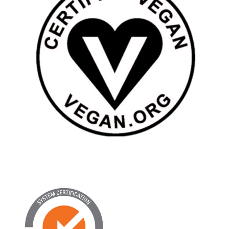
(FSMS)
FSSC
22000은
“Food
Safety
System
Certificati
on
22000”의
약자로,
식품 제
조 및 관
련 공급
망에서의
식품안전
경영시스
템(FSMS)
을 평가
하고 인
증하는
제도입니