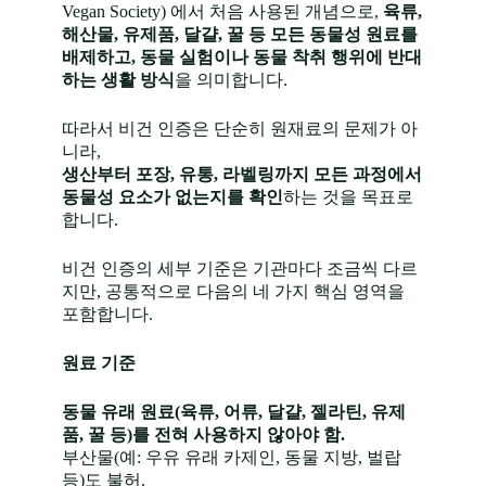
할 수 없음
Vegan Society) 에서 처음 사용된 개념으로,
육류,
해산물, 유제품, 달걀, 꿀 등 모든 동물성 원료를
이처럼 코셔는
배제하고, 동물 실험이나 동물 착취 행위에 반대
단순한 “음식 제
하는 생활 방식
을 의미합니다.
한”이 아니라,
종교적 청결과
따라서 비건 인증은 단순히 원재료의 문제가 아
윤리적 소비를
니라,
지향하는 생활
생산부터 포장, 유통, 라벨링까지 모든 과정에서
방식 전체
를 의
동물성 요소가 없는지를 확인
하는 것을 목표로
미합니다.
합니다.
비건 인증의 세부 기준은 기관마다 조금씩 다르
지만, 공통적으로 다음의 네 가지 핵심 영역을
포함합니다.
원료 기준
동물 유래 원료(육류, 어류, 달걀, 젤라틴, 유제
품, 꿀 등)를 전혀 사용하지 않아야 함.
부산물(예: 우유 유래 카제인, 동물 지방, 벌랍
등)도 불허.