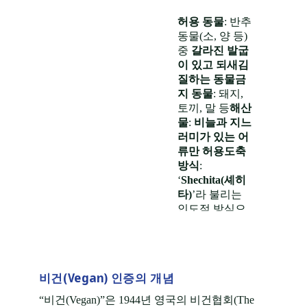
허용 동물
: 반추
동물(소, 양 등)
중
갈라진 발굽
이 있고 되새김
질하는 동물
금
지 동물
: 돼지,
토끼, 말 등
해산
물
:
비늘과 지느
러미가 있는 어
류만 허용
도축
방식
:
‘
Shechita(셰히
타)
’라 불리는
인도적 방식으
로 도살되어야
함
유제품·육류
혼용 금지
: 유제
품과 고기는 같
비건(Vegan) 인증의 개념
은 식사나 설비
에서 함께 사용
“비건(Vegan)”은 1944년 영국의 비건협회(The