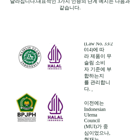
에서 할랄 인
달라집니다.대표적인 3가지 인증의 단계 예시는 다음과
증을 총괄하
같습니다.
는 정부기관
은 BPJPH 로,
Halal Product
Assurance
Law
(Law
No.
33/2
014)에 따
말레이
라 제품이 무
슬림 소비
시아 할
자 기준에 부
합하는지
랄 인증
를 관리합니
(JAKIM)
다.
이전에는
말레이시아
Indonesian
에서 할랄 인
Ulema
증을 담당하
Council
는 공식 기관
(MUI)가 중
은 JAKIM으
심이었으나,
로, 식품·화
현재는