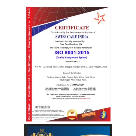
22002-1
등)과 함
께 설계
되어 있
습니다.
DNV
+2
fs
sc.com
+2
또한, 이
인증은
Global
Food
Safety
Initiative(
GFSI)에
서 인정
받은 인
증제도로
써, 글로
벌 시장
에서 신
뢰성이