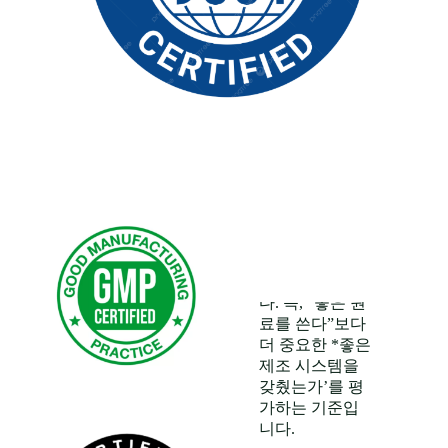
Practice) (우수
제조관리기준)
GMP
는 “
우수
제조관리기
준
”으로 번역되
며,제품이
일정
한 품질로 안전
하게 생산·관리
될 수 있도록 보
장하는 국제적
제조 표준
입니
다. 즉, “좋은 원
료를 쓴다”보다
더 중요한 *좋은
제조 시스템을
Kosher
갖췄는가’를 평
Certification
가하는 기준입
(코셔 인증) 개
니다.