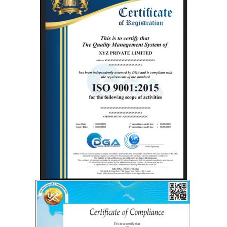
높은 인
증 기준
으로 자
리 잡고
있습니
다.
anab.ansi.
org
+1